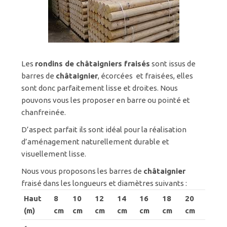
Les
rondins de châtaigniers fraisés
sont issus de
barres de
châtaignier
, écorcées et fraisées, elles
sont donc parfaitement lisse et droites. Nous
pouvons vous les proposer en barre ou pointé et
chanfreinée.
D’aspect parfait ils sont idéal pour la réalisation
d’aménagement naturellement durable et
visuellement lisse.
Nous vous proposons les barres de
châtaignier
fraisé dans les longueurs et diamètres suivants :
Haut
8
10
12
14
16
18
20
(m)
cm
cm
cm
cm
cm
cm
cm