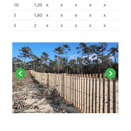
10
1,20
x
x
x
x
x
5
1,60
x
x
x
x
x
5
2
x
x
x
x
x