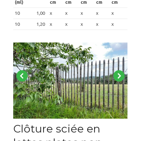
(ml)
cm
cm
cm
cm
cm
10
1,00
x
x
x
x
x
10
1,20
x
x
x
x
x
Clôture sciée en