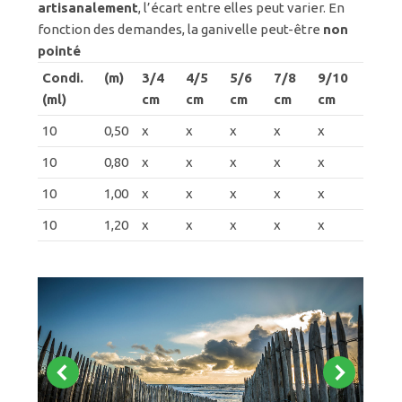
artisanalement
, l’écart entre elles peut varier. En
fonction des demandes, la ganivelle peut-être
non
pointé
Condi.
(m)
3/4
4/5
5/6
7/8
9/10
(ml)
cm
cm
cm
cm
cm
10
0,50
x
x
x
x
x
10
0,80
x
x
x
x
x
10
1,00
x
x
x
x
x
10
1,20
x
x
x
x
x