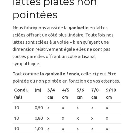
lattes plates non
pointées
Nous fabriquons aussi de la
ganivelle
en lattes
sciées offrant un côté plus linéaire. Toutefois nos
lattes sont sciées à la volée » bien qu’ayant une
dimension relativement égale elles ne sont pas
toutes pareilles offrant un côté artisanal
sympathique.
Tout comme
la ganivelle fendu
, celle-ci peut être
pointée ou non pointée en fonction de vos attentes.
Condi.
(m)
3/4
4/5
5/6
7/8
9/10
(ml)
cm
cm
cm
cm
cm
10
0,50
x
x
x
x
x
10
0,80
x
x
x
x
x
10
1,00
x
x
x
x
x