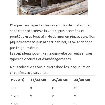
D’aspect rustique, les barres rondes de châtaignier
sont d’abord sciées à la volée, puis écorcées et
pointées gros bout afin de donner un piquet scié. Nos
piquets gardent leur aspect naturel, ils ne sont donc
pas toujours droit.
Ils sont idéals pour fixer la ganivelle ou réaliser tous
types de clôtures et d’aménagements.
Nous fabriquons nos piquets dans les longueurs et
circonférence suivants :
Haut(m)
18/22 cm
20/25 cm
25/30 cm
1.00
x
x
x
1.20
x
x
x
1.50
x
x