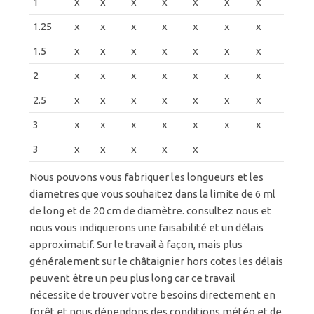
1
x
x
x
x
x
x
x
1.25
x
x
x
x
x
x
x
1.5
x
x
x
x
x
x
x
2
x
x
x
x
x
x
x
2.5
x
x
x
x
x
x
x
3
x
x
x
x
x
x
x
3
x
x
x
x
x
Nous pouvons vous fabriquer les longueurs et les
diametres que vous souhaitez dans la limite de 6 ml
de long et de 20 cm de diamètre. consultez nous et
nous vous indiquerons une faisabilité et un délais
approximatif. Sur le travail à façon, mais plus
généralement sur le châtaignier hors cotes les délais
peuvent être un peu plus long car ce travail
nécessite de trouver votre besoins directement en
forêt et nous dépendons des conditions météo et de